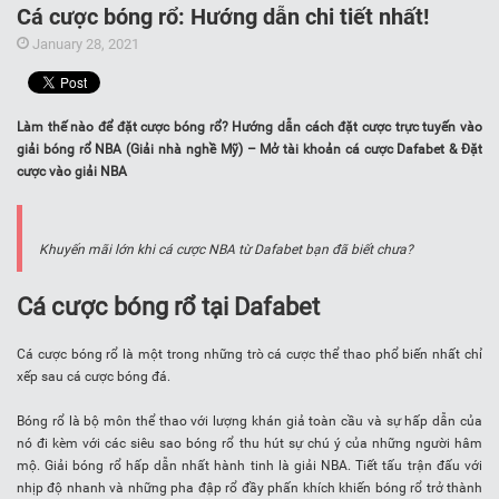
Cá cược bóng rổ: Hướng dẫn chi tiết nhất!
January 28, 2021
Làm thế nào để đặt cược bóng rổ? Hướng dẫn cách đặt cược trực tuyến vào
giải bóng rổ NBA (Giải nhà nghề Mỹ) – Mở tài khoản cá cược Dafabet & Đặt
cược vào giải NBA
Khuyến mãi lớn khi cá cược NBA từ Dafabet bạn đã biết chưa?
Cá cược bóng rổ tại Dafabet
Cá cược bóng rổ là một trong những trò cá cược thể thao phổ biến nhất chỉ
xếp sau cá cược bóng đá.
Bóng rổ là bộ môn thể thao với lượng khán giả toàn cầu và sự hấp dẫn của
nó đi kèm với các siêu sao bóng rổ thu hút sự chú ý của những người hâm
mộ. Giải bóng rổ hấp dẫn nhất hành tinh là giải NBA. Tiết tấu trận đấu với
nhịp độ nhanh và những pha đập rổ đầy phấn khích khiến bóng rổ trở thành