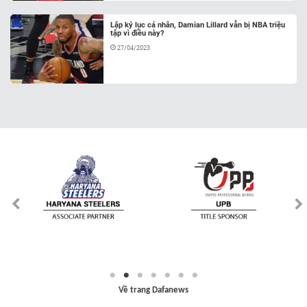
Lập kỷ lục cá nhân, Damian Lillard vẫn bị NBA triệu
tập vì điều này?
27/04/2023
Về trang Dafanews