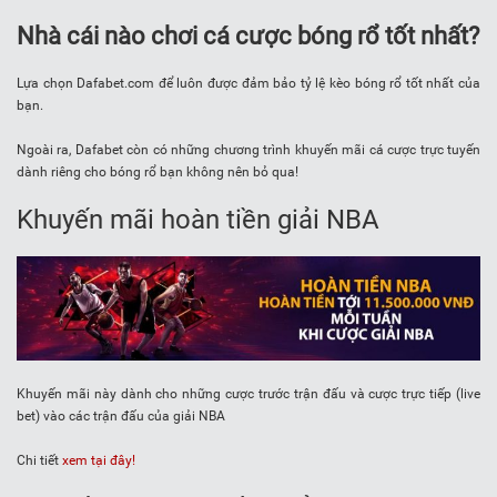
Nhà cái nào chơi cá cược bóng rổ tốt nhất?
Lựa chọn Dafabet.com để luôn được đảm bảo tỷ lệ kèo bóng rổ tốt nhất của
bạn.
Ngoài ra, Dafabet còn có những chương trình khuyến mãi cá cược trực tuyến
dành riêng cho bóng rổ bạn không nên bỏ qua!
Khuyến mãi hoàn tiền giải NBA
Khuyến mãi này dành cho những cược trước trận đấu và cược trực tiếp (live
bet) vào các trận đấu của giải NBA
Chi tiết
xem tại đây!