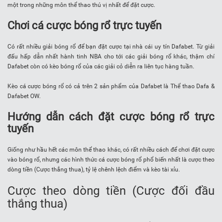
một trong những môn thể thao thú vị nhất để đặt cược.
Chơi cá cược bóng rổ trực tuyến
Có rất nhiều giải bóng rổ để bạn đặt cược tại nhà cái uy tín Dafabet. Từ giải
đấu hấp dẫn nhất hành tinh NBA cho tới các giải bóng rổ khác, thậm chí
Dafabet còn có kèo bóng rổ của các giải cỏ diễn ra liên tục hàng tuần.
Kèo cá cược bóng rổ có cả trên 2 sản phẩm của Dafabet là Thể thao Dafa &
Dafabet OW.
Hướng dẫn cách đặt cược bóng rổ trực
tuyến
Giống như hầu hết các môn thể thao khác, có rất nhiều cách để chơi đặt cược
vào bóng rổ, nhưng các hình thức cá cược bóng rổ phổ biến nhất là cược theo
dòng tiền (Cược thắng thua), tỷ lệ chênh lệch điểm và kèo tài xỉu.
Cược theo dòng tiền (Cược đối đầu
thắng thua)