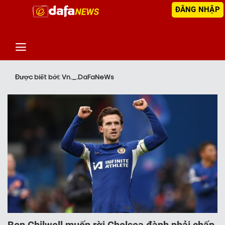
ĐĂNG NHẬP
‹
TIN MỚI NHẤT
Được biết bởi: Vn._.DaFaNeWs