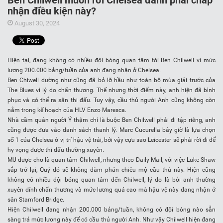
Ben Chilwell muốn rời Chelsea đành phải chấp
nhận điều kiện này?
August 30, 2024
Hiện tại, đang không có nhiều đội bóng quan tâm tới Ben Chilwell vì mức
lương 200.000 bảng/tuần của anh đang nhận ở Chelsea.
Ben Chiwell dường như cũng đã bỏ lỡ hầu như toàn bộ mùa giải trước của
The Blues vì lý do chấn thương. Thế nhưng thời điểm này, anh hiện đã bình
phục và có thể ra sân thi đấu. Tuy vậy, cầu thủ người Anh cũng không còn
nằm trong kế hoạch của HLV Enzo Maresca.
Nhà cầm quân người Ý thậm chí là buộc Ben Chilwell phải đi tập riêng, anh
cũng được đưa vào danh sách thanh lý. Marc Cucurella bây giờ là lựa chọn
số 1 của Chelsea ở vị trí hậu vệ trái, bởi vậy cựu sao Leicester sẽ phải rời đi để
hy vọng được thi đấu thường xuyên.
MU được cho là quan tâm Chilwell, nhưng theo Daily Mail, với việc Luke Shaw
sắp trở lại, Quỷ đỏ sẽ không đàm phán chiêu mộ cầu thủ này. Hiện cũng
không có nhiều đội bóng quan tâm đến Chilwell, lý do là bởi anh thường
xuyên dính chấn thương và mức lương quá cao mà hậu vệ này đang nhận ở
sân Stamford Bridge.
Hiện Chilwell đang nhận 200.000 bảng/tuần, không có đội bóng nào sẵn
sàng trả mức lương này để có cầu thủ người Anh. Như vậy Chilwell hiện đang