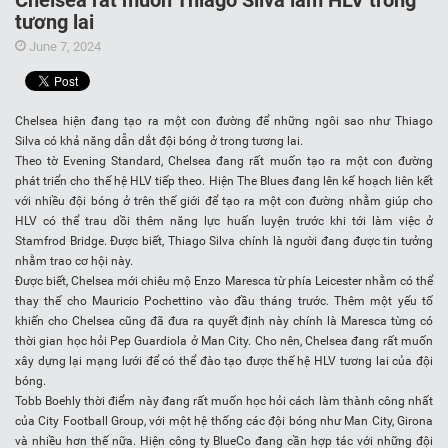
Chelsea rất muốn Thiago Silva làm HLV trong
tương lai
June 7, 2024
Chelsea hiện đang tạo ra một con đường để những ngôi sao như Thiago
Silva có khả năng dẫn dắt đội bóng ở trong tương lai.
Theo tờ Evening Standard, Chelsea đang rất muốn tạo ra một con đường
phát triển cho thế hệ HLV tiếp theo. Hiện The Blues đang lên kế hoạch liên kết
với nhiều đội bóng ở trên thế giới để tạo ra một con đường nhằm giúp cho
HLV có thể trau dồi thêm năng lực huấn luyện trước khi tới làm việc ở
Stamfrod Bridge. Được biết, Thiago Silva chính là người đang được tin tưởng
nhằm trao cơ hội này.
Được biết, Chelsea mới chiêu mộ Enzo Maresca từ phía Leicester nhằm có thể
thay thế cho Mauricio Pochettino vào đầu tháng trước. Thêm một yếu tố
khiến cho Chelsea cũng đã đưa ra quyết định này chính là Maresca từng có
thời gian học hỏi Pep Guardiola ở Man City. Cho nên, Chelsea đang rất muốn
xây dựng lại mạng lưới để có thể đào tạo được thế hệ HLV tương lai của đội
bóng.
Tobb Boehly thời điểm này đang rất muốn học hỏi cách làm thành công nhất
của City Football Group, với một hệ thống các đội bóng như Man City, Girona
và nhiều hơn thế nữa. Hiện công ty BlueCo đang cần hợp tác với những đội