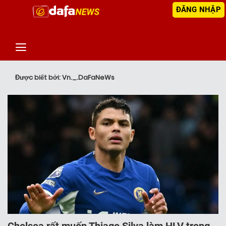
ĐĂNG NHẬP
‹
TIN MỚI NHẤT
Được biết bởi: Vn._.DaFaNeWs