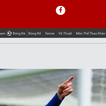
ream
Bóng Ðá
Bóng Rổ
Tennis
Võ Thuật
Môn Thể Thao Khác