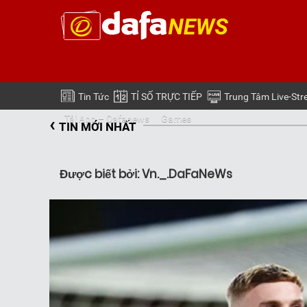
Tin Tức
TỈ SỐ TRỰC TIẾP
Trung Tâm Live-St
‹
Tải App – Dafanews
Games
TIN MỚI NHẤT
Được biết bởi: Vn._.DaFaNeWs