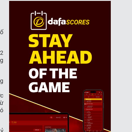
ố
32
ng
ng
̣c
ừ
ó
ỷ