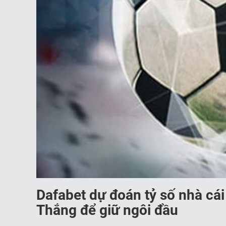
Dafabet dự đoán tỷ số nhà cá
Thắng để giữ ngôi đầu