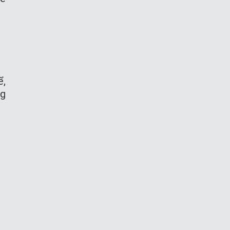
ể,
ng