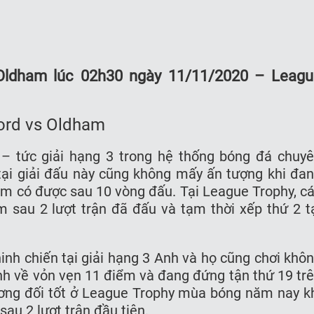
 Oldham lúc 02h30 ngày 11/11/2020 – Leagu
ford vs Oldham
 – tức giải hạng 3 trong hệ thống bóng đá chuy
tại giải đấu này cũng không mấy ấn tượng khi đa
ểm có được sau 10 vòng đấu. Tại League Trophy, c
 sau 2 lượt trận đã đấu và tạm thời xếp thứ 2 t
inh chiến tại giải hạng 3 Anh và họ cũng chơi khô
ành về vỏn vẹn 11 điểm và đang đứng tận thứ 19 tr
ơng đối tốt ở League Trophy mùa bóng năm nay k
au 2 lượt trận đầu tiên.