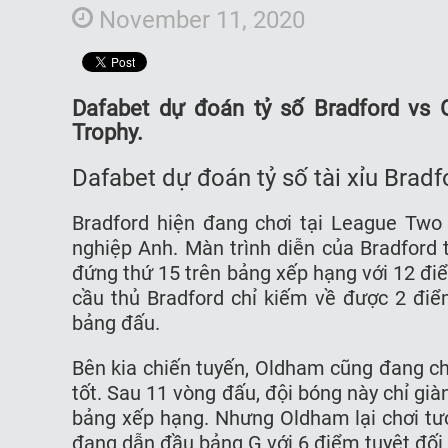
November 11, 2020
Dafabet dự đoán tỷ số Bradford vs
Trophy.
Dafabet dự đoán tỷ số tài xỉu Brad
Bradford hiện đang chơi tại League Two
nghiệp Anh. Màn trình diễn của Bradford 
đứng thứ 15 trên bảng xếp hạng với 12 đi
cầu thủ Bradford chỉ kiếm về được 2 điểm
bảng đấu.
Bên kia chiến tuyến, Oldham cũng đang ch
tốt. Sau 11 vòng đấu, đội bóng này chỉ gi
bảng xếp hạng. Nhưng Oldham lại chơi tư
đang dẫn đầu bảng G với 6 điểm tuyệt đối s