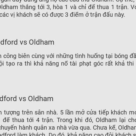
ldham thắng tới 3, hòa 1 và chỉ để thua 1 trận. V
 các vị khách sẽ có được 3 điểm ở trận đấu này.
adford vs Oldham
n công biên cùng với những tình huống tại bóng đ
 tạo ra thì khả năng nổ tài phạt góc rất khả thi
adford vs Oldham
 tượng trên sân nhà. 5 lần mở cửa tiếp khách m
 để thua tới 4 trận. Trong khi đó, Oldham lại ch
 chuyến hành quân xa nhà vừa qua. Chưa kể, Oldh
radford làm khách. Do đó, khả năng cao đội khách 