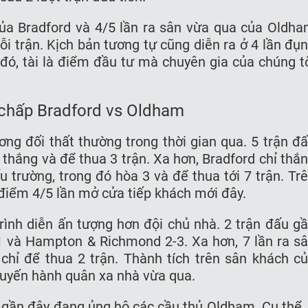
của Bradford và 4/5 lần ra sân vừa qua của Oldh
mỗi trận. Kịch bản tương tự cũng diễn ra ở 4 lần đụ
 đó, tài là điểm đầu tư mà chuyên gia của chúng t
 chấp Bradford vs Oldham
ơng đối thất thường trong thời gian qua. 5 trận đ
 thắng và để thua 3 trận. Xa hơn, Bradford chỉ thắ
u trường, trong đó hòa 3 và để thua tới 7 trận. Tr
 điểm 4/5 lần mở cửa tiếp khách mới đây.
ình diễn ấn tượng hơn đội chủ nhà. 2 trận đấu g
1 và Hampton & Richmond 2-3. Xa hơn, 7 lần ra s
chỉ để thua 2 trận. Thành tích trên sân khách c
huyến hành quân xa nhà vừa qua.
m gần đây đang ủng hộ các cầu thủ Oldham. Cụ thể,