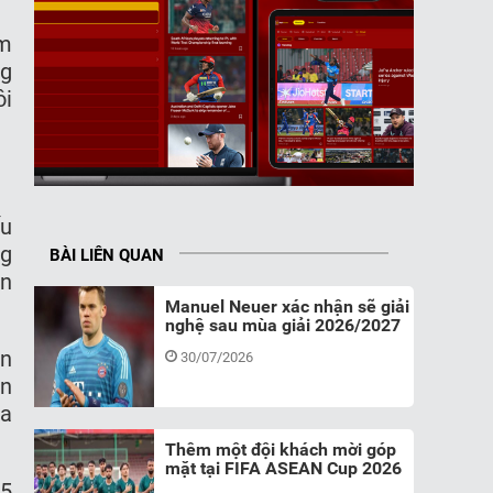
am
ng
ôi
ấu
ng
BÀI LIÊN QUAN
ên
Manuel Neuer xác nhận sẽ giải
nghệ sau mùa giải 2026/2027
ần
30/07/2026
ân
ủa
Thêm một đội khách mời góp
mặt tại FIFA ASEAN Cup 2026
 5