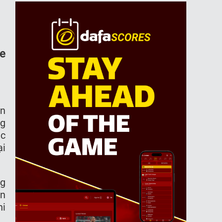
e
ên
ng
ác
ại
ng
ên
hi