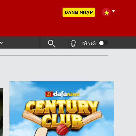
ĐĂNG NHẬP
Nền tối
Tìm kiếm