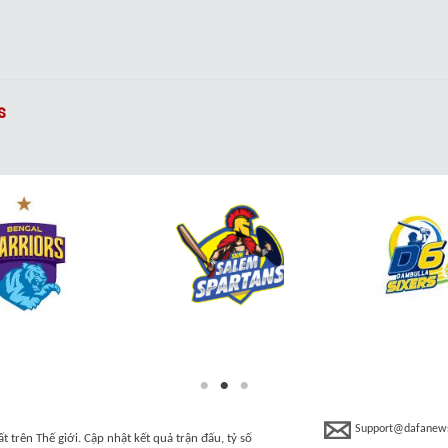
s
Support@dafanew
 trên Thế giới. Cập nhật kết quả trận đấu, tỷ số