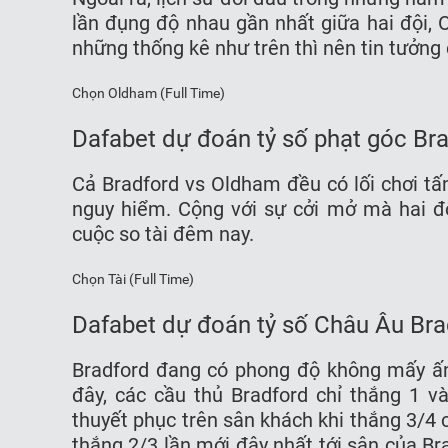
lần đụng độ nhau gần nhất giữa hai đội, O
những thống kê như trên thì nên tin tưởng
Chọn Oldham (Full Time)
Dafabet dự đoán tỷ số phạt góc Br
Cả Bradford vs Oldham đều có lối chơi tấ
nguy hiểm. Cộng với sự cởi mở mà hai đội
cuộc so tài đêm nay.
Chọn Tài (Full Time)
Dafabet dự đoán tỷ số Châu Âu Br
Bradford đang có phong độ không mấy ấn
đây, các cầu thủ Bradford chỉ thắng 1 và
thuyết phục trên sân khách khi thắng 3/4
thắng 2/3 lần mới đây nhất tới sân của B