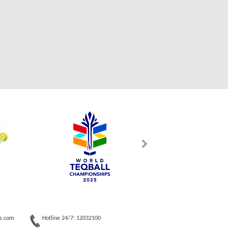
s.com
Hotline 24/7: 12032100