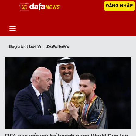
ĐĂNG NHẬP
‹
TIN MỚI NHẤT
Được biết bởi: Vn._.DaFaNeWs