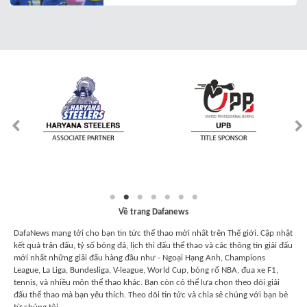
Về trang Dafanews
DafaNews mang tới cho bạn tin tức thể thao mới nhất trên Thế giới. Cập nhật
kết quả trận đấu, tỷ số bóng đá, lịch thi đấu thể thao và các thông tin giải đấu
mới nhất những giải đấu hàng đầu như - Ngoại Hạng Anh, Champions
League, La Liga, Bundesliga, V-league, World Cup, bóng rổ NBA, đua xe F1,
tennis, và nhiều môn thể thao khác. Bạn còn có thể lựa chọn theo dõi giải
đấu thể thao mà bạn yêu thích. Theo dõi tin tức và chia sẻ chúng với bạn bè