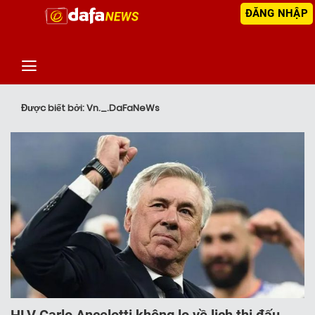
ĐĂNG NHẬP
‹
TIN MỚI NHẤT
Được biết bởi: Vn._.DaFaNeWs