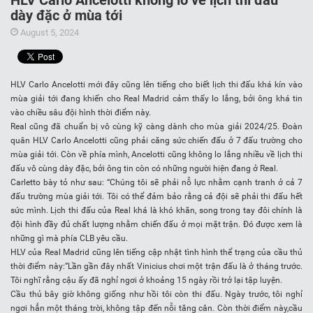
HLV Carlo Ancelotti không lo về lịch thi đấu
dày đặc ở mùa tới
August 5, 2024
HLV Carlo Ancelotti mới đây cũng lên tiếng cho biết lịch thi đấu khá kín vào
mùa giải tới đang khiến cho Real Madrid cảm thấy lo lắng, bởi ông khá tin
vào chiều sâu đội hình thời điểm này.
Real cũng đã chuẩn bị vô cùng kỹ càng dành cho mùa giải 2024/25. Đoàn
quân HLV Carlo Ancelotti cũng phải căng sức chiến đấu ở 7 đấu trường cho
mùa giải tới. Còn về phía mình, Ancelotti cũng không lo lắng nhiều về lịch thi
đấu vô cùng dày đặc, bởi ông tin còn có những người hiện đang ở Real.
Carletto bày tỏ như sau: “Chúng tôi sẽ phải nỗ lực nhằm cạnh tranh ở cả 7
đấu trường mùa giải tới. Tôi có thể đảm bảo rằng cả đội sẽ phải thi đấu hết
sức mình. Lịch thi đấu của Real khá là khó khăn, song trong tay đôi chính là
đội hình đầy đủ chất lượng nhằm chiến đấu ở mọi mặt trận. Đó được xem là
những gì mà phía CLB yêu cầu.
HLV của Real Madrid cũng lên tiếng cập nhật tình hình thể trạng của cầu thủ
thời điểm này:”Lần gần đây nhất Vinicius chơi một trận đấu là ở tháng trước.
Tôi nghĩ rằng cậu ấy đã nghỉ ngơi ở khoảng 15 ngày rồi trở lại tập luyện.
Cầu thủ bây giờ không giống như hồi tôi còn thi đấu. Ngày trước, tôi nghỉ
ngơi hẳn một tháng trời, không tập đến nỗi tăng cân. Còn thời điểm này,cầu