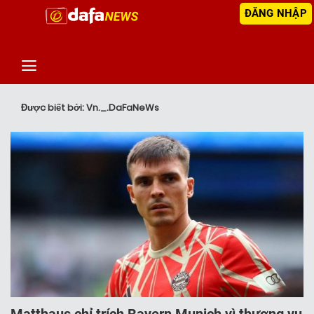
ĐĂNG NHẬP
‹
TIN MỚI NHẤT
Được biết bởi: Vn._.DaFaNeWs