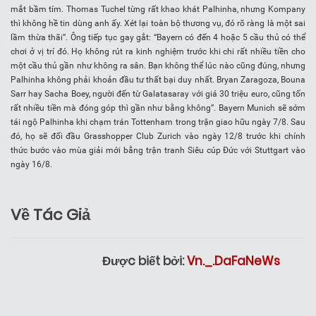
mắt bầm tím. Thomas Tuchel từng rất khao khát Palhinha, nhưng Kompany
thì không hề tin dùng anh ấy. Xét lại toàn bộ thương vụ, đó rõ ràng là một sai
lầm thừa thãi”. Ông tiếp tục gay gắt: “Bayern có đến 4 hoặc 5 cầu thủ có thể
chơi ở vị trí đó. Họ không rút ra kinh nghiệm trước khi chi rất nhiều tiền cho
một cầu thủ gần như không ra sân. Bạn không thể lúc nào cũng đúng, nhưng
Palhinha không phải khoản đầu tư thất bại duy nhất. Bryan Zaragoza, Bouna
Sarr hay Sacha Boey, người đến từ Galatasaray với giá 30 triệu euro, cũng tốn
rất nhiều tiền mà đóng góp thì gần như bằng không”. Bayern Munich sẽ sớm
tái ngộ Palhinha khi chạm trán Tottenham trong trận giao hữu ngày 7/8. Sau
đó, họ sẽ đối đầu Grasshopper Club Zurich vào ngày 12/8 trước khi chính
thức bước vào mùa giải mới bằng trận tranh Siêu cúp Đức với Stuttgart vào
ngày 16/8.
Về Tác Giả
Được biết bởi:
Vn._.DaFaNeWs