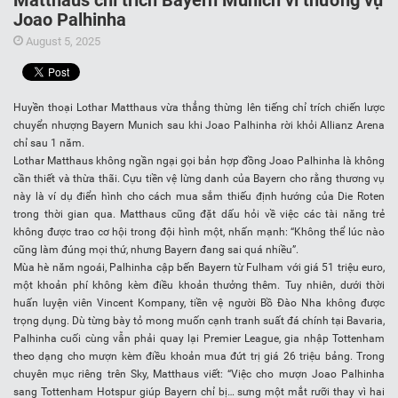
Matthaus chỉ trích Bayern Munich vì thương vụ
Joao Palhinha
August 5, 2025
Huyền thoại Lothar Matthaus vừa thẳng thừng lên tiếng chỉ trích chiến lược
chuyển nhượng Bayern Munich sau khi Joao Palhinha rời khỏi Allianz Arena
chỉ sau 1 năm.
Lothar Matthaus không ngần ngại gọi bản hợp đồng Joao Palhinha là không
cần thiết và thừa thãi. Cựu tiền vệ lừng danh của Bayern cho rằng thương vụ
này là ví dụ điển hình cho cách mua sắm thiếu định hướng của Die Roten
trong thời gian qua. Matthaus cũng đặt dấu hỏi về việc các tài năng trẻ
không được trao cơ hội trong đội hình một, nhấn mạnh: “Không thể lúc nào
cũng làm đúng mọi thứ, nhưng Bayern đang sai quá nhiều”.
Mùa hè năm ngoái, Palhinha cập bến Bayern từ Fulham với giá 51 triệu euro,
một khoản phí không kèm điều khoản thưởng thêm. Tuy nhiên, dưới thời
huấn luyện viên Vincent Kompany, tiền vệ người Bồ Đào Nha không được
trọng dụng. Dù từng bày tỏ mong muốn cạnh tranh suất đá chính tại Bavaria,
Palhinha cuối cùng vẫn phải quay lại Premier League, gia nhập Tottenham
theo dạng cho mượn kèm điều khoản mua đứt trị giá 26 triệu bảng. Trong
chuyên mục riêng trên Sky, Matthaus viết: “Việc cho mượn Joao Palhinha
sang Tottenham Hotspur giúp Bayern chỉ bị… sưng một mắt rưỡi thay vì hai