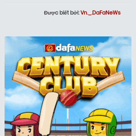
Được biết bởi:
Vn._.DaFaNeWs