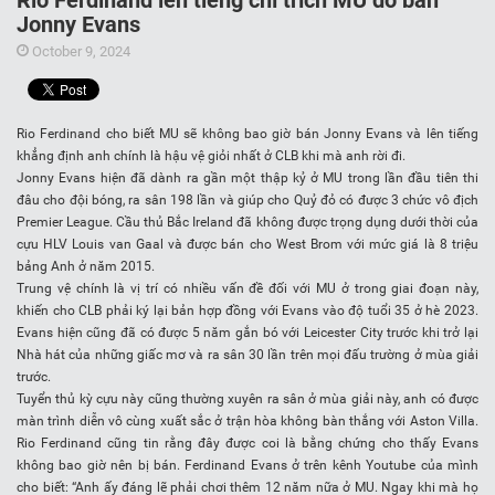
Rio Ferdinand lên tiếng chỉ trích MU do bán
Jonny Evans
October 9, 2024
Rio Ferdinand cho biết MU sẽ không bao giờ bán Jonny Evans và lên tiếng
khẳng định anh chính là hậu vệ giỏi nhất ở CLB khi mà anh rời đi.
Jonny Evans hiện đã dành ra gần một thập kỷ ở MU trong lần đầu tiên thi
đâu cho đội bóng, ra sân 198 lần và giúp cho Quỷ đỏ có được 3 chức vô địch
Premier League. Cầu thủ Bắc Ireland đã không được trọng dụng dưới thời của
cựu HLV Louis van Gaal và được bán cho West Brom với mức giá là 8 triệu
bảng Anh ở năm 2015.
Trung vệ chính là vị trí có nhiều vấn đề đối với MU ở trong giai đoạn này,
khiến cho CLB phải ký lại bản hợp đồng với Evans vào độ tuổi 35 ở hè 2023.
Evans hiện cũng đã có được 5 năm gắn bó với Leicester City trước khi trở lại
Nhà hát của những giấc mơ và ra sân 30 lần trên mọi đấu trường ở mùa giải
trước.
Tuyển thủ kỳ cựu này cũng thường xuyên ra sân ở mùa giải này, anh có được
màn trình diễn vô cùng xuất sắc ở trận hòa không bàn thắng với Aston Villa.
Rio Ferdinand cũng tin rằng đây được coi là bằng chứng cho thấy Evans
không bao giờ nên bị bán. Ferdinand Evans ở trên kênh Youtube của mình
cho biết: “Anh ấy đáng lẽ phải chơi thêm 12 năm nữa ở MU. Ngay khi mà họ