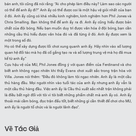
bán anh, tôi cũng đã nói rằng: “Ai cho phép làm điều này? Làm sao các người
có thể để anh ấy đi?” Anh ấy có thể được coi là một hậu vệ giỏi nhất của bạn
ở đó. Anh ấy cũng có khá nhiều kinh nghiệm, kinh nghiệm hơn Phil Jones và
Chris Smalling. Bạn không thể để anh ấy ra đi. Anh ấy cũng hiểu được bản
chất của đội bóng. Nếu bạn muốn duy trì được văn hóa ở đội bóng, bạn cần
những cầu thủ hiểu được văn hóa đó và đã từng ở đó. Anh ấy được xem là
một trong số đó.
Họ có thể xây dựng được lối chơi xung quanh anh ấy. Hãy nhìn vào số lượng
quan hệ đối tác mà họ đã cố gắng tạo ra và số lượng trung vệ mà họ đã mua
kể từ anh ấy.”
Cựu hậu vệ của MU, Phil Jones đồng ý với quan điểm của Ferdinand và cho
biết anh không ngạc nhiên khi thấy Evans chơi xuất sắc trong trận hòa với
Villa. Jones nói thêm: “Điều đó không làm tôi ngạc nhiên. Anh ấy là một cầu
thủ hàng đầu. Mọi người nhìn vào tuổi tác của anh ấy nhưng anh ấy vẫn là
một cầu thủ hàng đầu. Việc anh ấy là Cầu thủ xuất sắc nhất trận không phải
là điều bất ngờ đối với tôi vì tôi biết những phẩm chất mà anh ấy có. Anh ấy
thoải mái cầm bóng, đọc trận đấu tốt, biết những gì cần thiết để chơi cho MU,
anh ấy là người tổ chức và là người lãnh đạo”.
Về Tác Giả