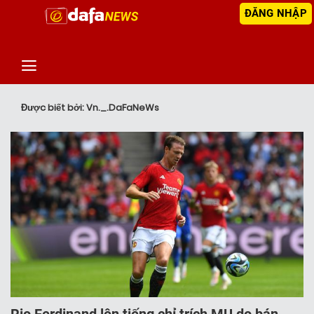
ĐĂNG NHẬP
‹
TIN MỚI NHẤT
Được biết bởi: Vn._.DaFaNeWs