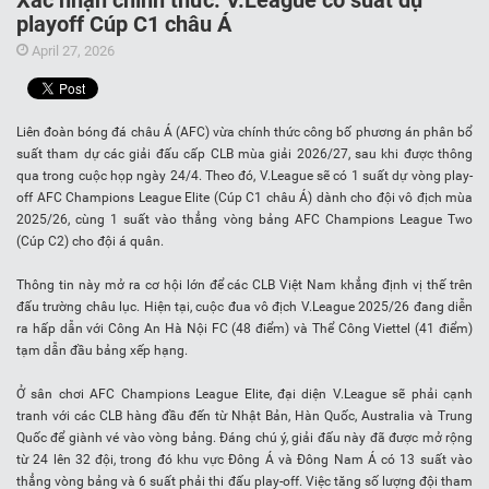
Xác nhận chính thức: V.League có suất dự
playoff Cúp C1 châu Á
April 27, 2026
Liên đoàn bóng đá châu Á (AFC) vừa chính thức công bố phương án phân bổ
suất tham dự các giải đấu cấp CLB mùa giải 2026/27, sau khi được thông
qua trong cuộc họp ngày 24/4. Theo đó, V.League sẽ có 1 suất dự vòng play-
off AFC Champions League Elite (Cúp C1 châu Á) dành cho đội vô địch mùa
2025/26, cùng 1 suất vào thẳng vòng bảng AFC Champions League Two
(Cúp C2) cho đội á quân.
Thông tin này mở ra cơ hội lớn để các CLB Việt Nam khẳng định vị thế trên
đấu trường châu lục. Hiện tại, cuộc đua vô địch V.League 2025/26 đang diễn
ra hấp dẫn với Công An Hà Nội FC (48 điểm) và Thể Công Viettel (41 điểm)
tạm dẫn đầu bảng xếp hạng.
Ở sân chơi AFC Champions League Elite, đại diện V.League sẽ phải cạnh
tranh với các CLB hàng đầu đến từ Nhật Bản, Hàn Quốc, Australia và Trung
Quốc để giành vé vào vòng bảng. Đáng chú ý, giải đấu này đã được mở rộng
từ 24 lên 32 đội, trong đó khu vực Đông Á và Đông Nam Á có 13 suất vào
thẳng vòng bảng và 6 suất phải thi đấu play-off. Việc tăng số lượng đội tham