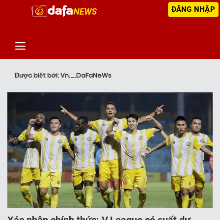
ĐĂNG NHẬP
‹
TIN MỚI NHẤT
Được biết bởi: Vn._.DaFaNeWs