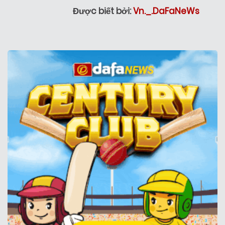
Được biết bởi:
Vn._.DaFaNeWs