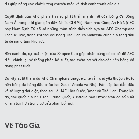
dự giúp nâng cao chất lượng chuyên môn và tính cạnh tranh của giải.
Quyết định của AFC phản ánh sự phát triển mạnh mẽ của bóng đá Đông
Nam Á trong thời gian gần đây. Nhiều CLB Việt Nam như Công An Hà Nội FC
hay Nam Định FC đã có những màn trình diễn tích cực tại AFC Champions
League Two, trong khi các đội bóng Thái Lan và Malaysia cũng gia tăng đầu
tư để nâng tầm khu vực.
Bên cạnh đó, sự xuất hiện của Shopee Cup góp phần củng cố cơ sở để AFC
điều chỉnh lại hệ thống phân bổ suất, tạo thêm cơ hội cho các nền bóng đá
đang phát triển.
Dù vậy, suất tham dự AFC Champions League Elite vẫn chủ yếu thuộc về các
nền bóng đá hàng đầu châu lục. Saudi Arabia và Nhật Bản tiếp tục dẫn đầu
về số lượng đại diện, theo sau là UAE, Hàn Quốc, Qatar và Thái Lan. Trong khi
đó, các quốc gia như Iran, Trung Quốc, Australia hay Uzbekistan có số suất
khiêm tốn hơn trong cơ cấu phân bổ mới.
Về Tác Giả