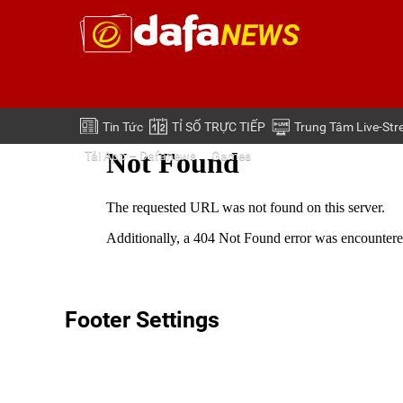
Tin Tức
TỈ SỐ TRỰC TIẾP
Trung Tâm Live-St
Tải App – Dafanews
Games
Footer Settings