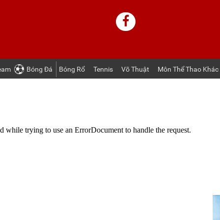
ream
Bóng Ðá
Bóng Rổ
Tennis
Võ Thuật
Môn Thể Thao Khác