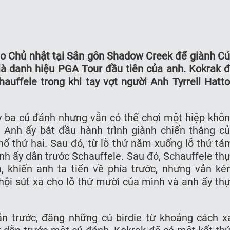
ào Chủ nhật tại Sân gôn Shadow Creek để giành C
là danh hiệu PGA Tour đầu tiên của anh. Kokrak 
auffele trong khi tay vợt người Anh Tyrrell Hatt
 ba cú đánh nhưng vẫn có thể chơi một hiệp khô
 Anh ấy bắt đầu hành trình giành chiến thắng c
hố thứ hai. Sau đó, từ lỗ thứ năm xuống lỗ thứ tá
anh ấy dẫn trước Schauffele. Sau đó, Schauffele th
n, khiến anh ta tiến về phía trước, nhưng vẫn k
hội sút xa cho lỗ thứ mười của mình và anh ấy th
n trước, đăng những cú birdie từ khoảng cách x