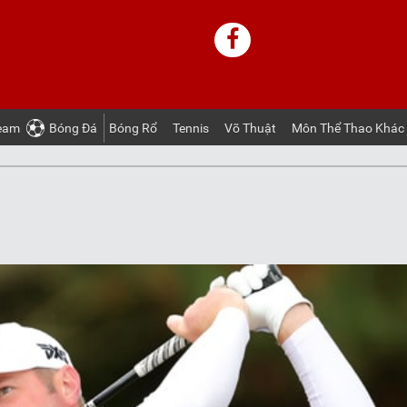
ream
Bóng Ðá
Bóng Rổ
Tennis
Võ Thuật
Môn Thể Thao Khác