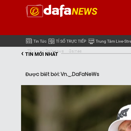
Tin Tức
TỈ SỐ TRỰC TIẾP
Trung Tâm Live-St
‹
Tải App – Dafanews
Games
TIN MỚI NHẤT
Được biết bởi: Vn._.DaFaNeWs