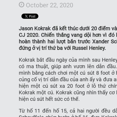
October 22, 2020
Jason Kokrak đã kết thúc dưới 20 điểm v
CJ 2020. Chiến thắng vang dội hơn vì đó 
hoàn thành hai lượt bắn trước Xander Sch
đứng ở vị trí thứ ba với Russel Henley.
Kokrak bắt đầu ngày của mình sau Henley
có ma thuật, giúp anh vươn lên dẫn đầu.
mình bằng cách chơi một cú sút 8 foot ở 
củng cố vị trí dẫn đầu của anh ấy và đưa 
hiện một cú sút xa 20 foot ở lỗ thứ chí
Kokrak một cú. Kokrak cũng nhìn thấy cơ 
hiện cú sút hết sức có thể.
Từ hố 11 đến hố 15, cả hai người đều dẫ