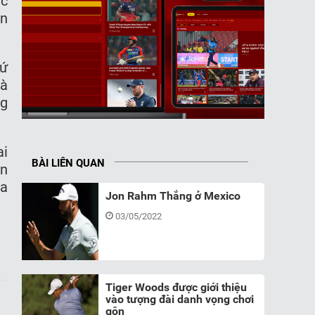
úc
ện
hứ
là
ng
ai
BÀI LIÊN QUAN
ên
ủa
Jon Rahm Thắng ở Mexico
03/05/2022
Tiger Woods được giới thiệu
vào tượng đài danh vọng chơi
gôn