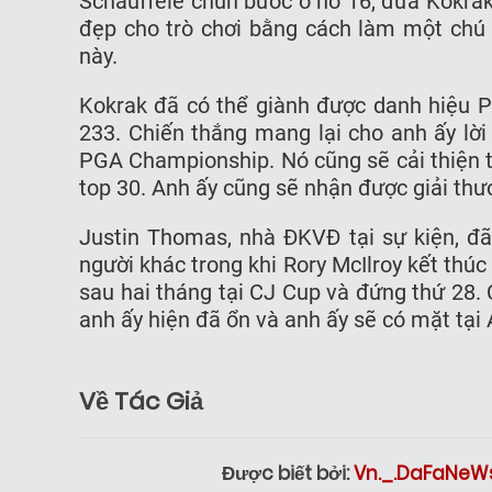
Schauffele chùn bước ở hố 16, đưa Kokrak
đẹp cho trò chơi bằng cách làm một chú 
này.
Kokrak đã có thể giành được danh hiệu P
233. Chiến thắng mang lại cho anh ấy lờ
PGA Championship. Nó cũng sẽ cải thiện th
top 30. Anh ấy cũng sẽ nhận được giải thưởn
Justin Thomas, nhà ĐKVĐ tại sự kiện, đã 
người khác trong khi Rory McIlroy kết thúc 
sau hai tháng tại CJ Cup và đứng thứ 28. 
anh ấy hiện đã ổn và anh ấy sẽ có mặt tại
Về Tác Giả
Được biết bởi:
Vn._.DaFaNeW