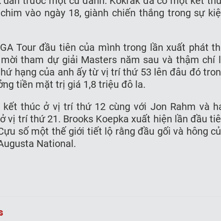
 dẫn trước một cú đánh. Kokrak đã có một kết th
chim vào ngày 18, giành chiến thắng trong sự ki
GA Tour đầu tiên của mình trong lần xuất phát t
i mời tham dự giải Masters năm sau và thậm chí 
ứ hạng của anh ấy từ vị trí thứ 53 lên đâu đó tro
g tiền mặt trị giá 1,8 triệu đô la.
kết thúc ở vị trí thứ 12 cùng với Jon Rahm và h
ở vị trí thứ 21. Brooks Koepka xuất hiện lần đầu ti
Cựu số một thế giới tiết lộ rằng đầu gối và hông c
 Augusta National.
s