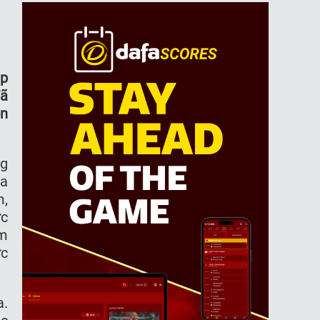
úp
đã
on
ng
ủa
m,
ực
ém
ực
a.