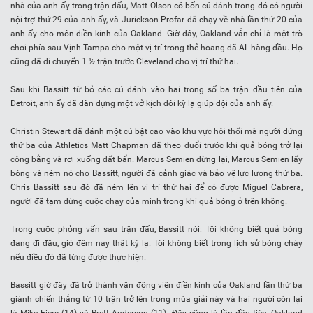
nhà của anh ấy trong trận đấu, Matt Olson có bốn cú đánh trong đó có người
nội trợ thứ 29 của anh ấy, và Jurickson Profar đã chạy về nhà lần thứ 20 của
anh ấy cho môn điền kinh của Oakland. Giờ đây, Oakland vẫn chỉ là một trò
chơi phía sau Vịnh Tampa cho một vị trí trong thẻ hoang dã AL hàng đầu. Họ
cũng đã di chuyển 1 ½ trận trước Cleveland cho vị trí thứ hai.
Sau khi Bassitt từ bỏ các cú đánh vào hai trong số ba trận đầu tiên của
Detroit, anh ấy đã dàn dựng một vở kịch đôi kỳ lạ giúp đội của anh ấy.
Christin Stewart đã đánh một cú bật cao vào khu vực hôi thối mà người đứng
thứ ba của Athletics Matt Chapman đã theo đuổi trước khi quả bóng trở lại
công bằng và rơi xuống đất bẩn. Marcus Semien dừng lại, Marcus Semien lấy
bóng và ném nó cho Bassitt, người đã cảnh giác và bảo vệ lực lượng thứ ba.
Chris Bassitt sau đó đã ném lên vị trí thứ hai để có được Miguel Cabrera,
người đã tạm dừng cuộc chạy của mình trong khi quả bóng ở trên không.
Trong cuộc phỏng vấn sau trận đấu, Bassitt nói: Tôi không biết quả bóng
đang đi đâu, gió đêm nay thật kỳ lạ. Tôi không biết trong lịch sử bóng chày
nếu điều đó đã từng được thực hiện.
Bassitt giờ đây đã trở thành vận động viên điền kinh của Oakland lần thứ ba
giành chiến thắng từ 10 trận trở lên trong mùa giải này và hai người còn lại