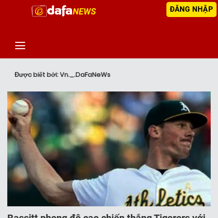
ĐĂNG NHẬP
‹
TIN MỚI NHẤT
Được biết bởi: Vn._.DaFaNeWs