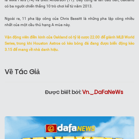
là Mike Fiers (14) và Brett Anderson (11). Đây cũng là lần đầu tiên, Oakland
có ba người chiến thắng 10 trò chơi kể từ năm 2013.
Ngoài ra, 11 pha lập công của Chris Bassitt là những pha lập công nhiều
nhất của một cầu thủ hạng A mùa này.
Vận động viên điền kinh của Oakland có tỷ lệ cược 22.00 để giành MLB World
Series, trong khi Houston Astros có kèo bóng đá đang được biến động kèo
3.15 để mang về nhà danh hiệu.
Về Tác Giả
Được biết bởi:
Vn._.DaFaNeWs