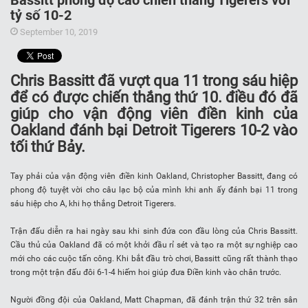
Bassitt phong độ cao chiến thắng Tigerers với
tỷ số 10-2
September 10, 2019
Chris Bassitt đã vượt qua 11 trong sáu hiệp
để có được chiến thắng thứ 10. điều đó đã
giúp cho vận động viên điền kinh của
Oakland đánh bại Detroit Tigerers 10-2 vào
tối thứ Bảy.
Tay phải của vận động viên điền kinh Oakland, Christopher Bassitt, đang có
phong độ tuyệt vời cho câu lạc bộ của mình khi anh ấy đánh bại 11 trong
sáu hiệp cho A, khi họ thắng Detroit Tigerers.
Trận đấu diễn ra hai ngày sau khi sinh đứa con đầu lòng của Chris Bassitt.
Cầu thủ của Oakland đã có một khởi đầu rỉ sét và tạo ra một sự nghiệp cao
mới cho các cuộc tấn công. Khi bắt đầu trò chơi, Bassitt cũng rất thành thạo
trong một trận đấu đôi 6-1-4 hiếm hoi giúp đưa Điền kinh vào chân trước.
Người đồng đội của Oakland, Matt Chapman, đã đánh trận thứ 32 trên sân