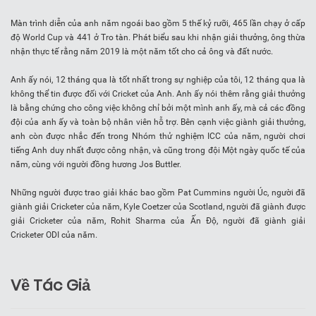
Màn trình diễn của anh năm ngoái bao gồm 5 thế kỷ rưỡi, 465 lần chạy ở cấp
độ World Cup và 441 ở Tro tàn. Phát biểu sau khi nhận giải thưởng, ông thừa
nhận thực tế rằng năm 2019 là một năm tốt cho cả ông và đất nước.
Anh ấy nói, 12 tháng qua là tốt nhất trong sự nghiệp của tôi, 12 tháng qua là
không thể tin được đối với Cricket của Anh. Anh ấy nói thêm rằng giải thưởng
là bằng chứng cho công việc không chỉ bởi một mình anh ấy, mà cả các đồng
đội của anh ấy và toàn bộ nhân viên hỗ trợ. Bên cạnh việc giành giải thưởng,
anh còn được nhắc đến trong Nhóm thử nghiệm ICC của năm, người chơi
tiếng Anh duy nhất được công nhận, và cũng trong đội Một ngày quốc tế của
năm, cùng với người đồng hương Jos Buttler.
Những người được trao giải khác bao gồm Pat Cummins người Úc, người đã
giành giải Cricketer của năm, Kyle Coetzer của Scotland, người đã giành được
giải Cricketer của năm, Rohit Sharma của Ấn Độ, người đã giành giải
Cricketer ODI của năm.
Về Tác Giả