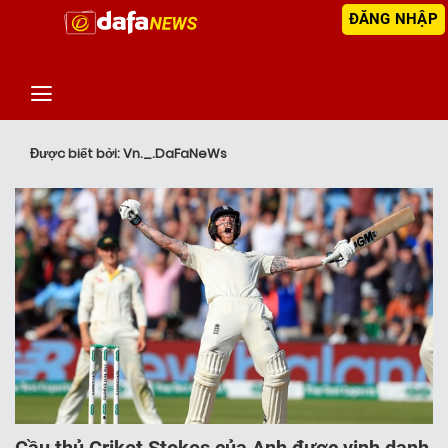
ĐĂNG NHẬP
‹
TIN MỚI NHẤT
Được biết bởi: Vn._.DaFaNeWs