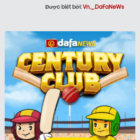
Được biết bởi:
Vn._.DaFaNeWs