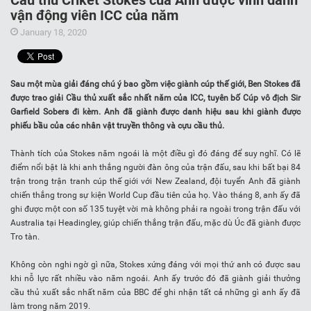
Cầu thủ Criket Stokes của Anh được vinh danh
vận động viên ICC của năm
January 18, 2020
Sau một mùa giải đáng chú ý bao gồm việc giành cúp thế giới, Ben Stokes đã
được trao giải Cầu thủ xuất sắc nhất năm của ICC, tuyên bố Cúp vô địch Sir
Garfield Sobers đi kèm. Anh đã giành được danh hiệu sau khi giành được
phiếu bầu của các nhân vật truyền thông và cựu cầu thủ.
Thành tích của Stokes năm ngoái là một điều gì đó đáng để suy nghĩ. Có lẽ
điểm nổi bật là khi anh thắng người đàn ông của trận đấu, sau khi bất bại 84
trận trong trận tranh cúp thế giới với New Zealand, đội tuyển Anh đã giành
chiến thắng trong sự kiện World Cup đầu tiên của họ. Vào tháng 8, anh ấy đã
ghi được một con số 135 tuyệt vời mà không phải ra ngoài trong trận đấu với
Australia tại Headingley, giúp chiến thắng trận đấu, mặc dù Úc đã giành được
Tro tàn.
Không còn nghi ngờ gì nữa, Stokes xứng đáng với mọi thứ anh có được sau
khi nỗ lực rất nhiều vào năm ngoái. Anh ấy trước đó đã giành giải thưởng
cầu thủ xuất sắc nhất năm của BBC để ghi nhận tất cả những gì anh ấy đã
làm trong năm 2019.