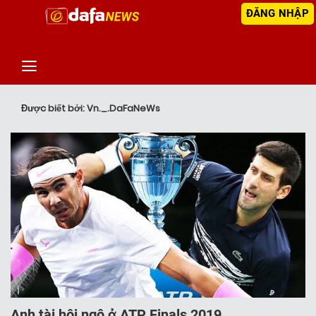
ĐĂNG NHẬP
‹
TIN MỚI NHẤT
Được biết bởi: Vn._.DaFaNeWs
Anh tài hội ngộ ở ATP Finals 2019