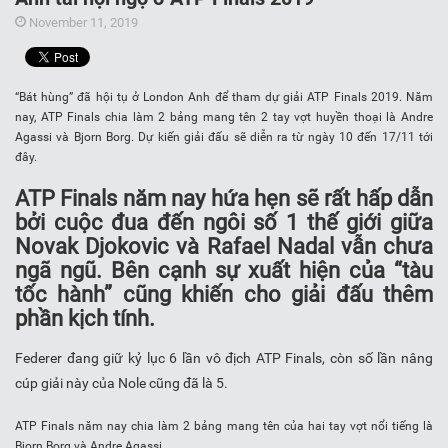
November 11, 2019
“Bát hùng” đã hội tụ ở London Anh để tham dự giải ATP Finals 2019. Năm
nay, ATP Finals chia làm 2 bảng mang tên 2 tay vợt huyền thoại là Andre
Agassi và Bjorn Borg. Dự kiến giải đấu sẽ diễn ra từ ngày 10 đến 17/11 tới
đây.
ATP Finals năm nay hứa hẹn sẽ rất hấp dẫn
bởi cuộc đua đến ngôi số 1 thế giới giữa
Novak Djokovic và Rafael Nadal vẫn chưa
ngã ngũ. Bên cạnh sự xuất hiện của “tàu
tốc hành” cũng khiến cho giải đấu thêm
phần kịch tính.
Federer đang gi
ữ kỷ lục 6 lần vô địch ATP Finals, còn số lần nâng
cúp giải này của Nole cũng đã là 5.
ATP Finals năm nay chia làm 2 bảng mang tên của hai tay vợt nổi tiếng là
Bjorn Borg và Andre Agassi.