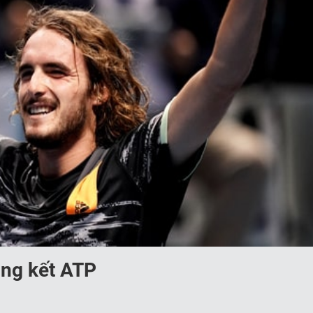
ung kết ATP