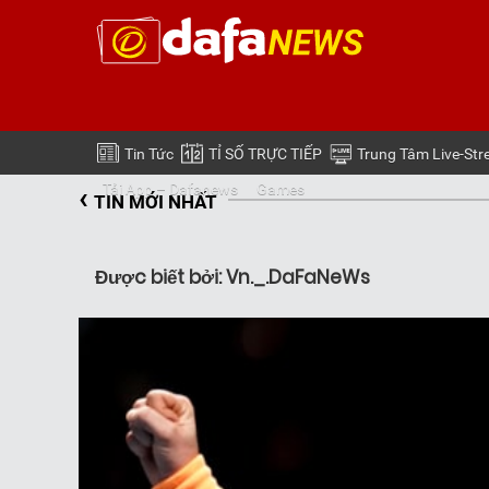
Tin Tức
TỈ SỐ TRỰC TIẾP
Trung Tâm Live-St
‹
Tải App – Dafanews
Games
TIN MỚI NHẤT
Được biết bởi: Vn._.DaFaNeWs