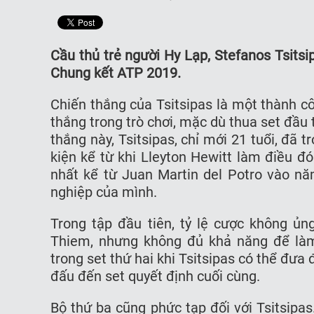
Cầu thủ trẻ người Hy Lạp, Stefanos Tsits
Chung kết ATP 2019.
Chiến thắng của Tsitsipas là một thành c
thắng trong trò chơi, mặc dù thua set đầu t
thắng này, Tsitsipas, chỉ mới 21 tuổi, đã 
kiện kể từ khi Lleyton Hewitt làm điều đ
nhất kể từ Juan Martin del Potro vào năm
nghiệp của mình.
Trong tập đầu tiên, tỷ lệ cược không ủn
Thiem, nhưng không đủ khả năng để làm
trong set thứ hai khi Tsitsipas có thể đưa
đấu đến set quyết định cuối cùng.
Bộ thứ ba cũng phức tạp đối với Tsitsipas