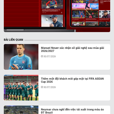
BÀI LIÊN QUAN
Manuel Neuer xác nhận sẽ giải nghệ sau mùa giải
2026/2027
30/07/2026
Thêm một đội khách mời góp mặt tại FIFA ASEAN
Cup 2026
30/07/2026
Neymar chưa nghĩ đến việc tái xuất trong màu áo
ĐT Brazil