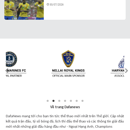
30/07/2026
Về trang Dafanews
DafaNews mang tới cho bạn tin tức thể thao mới nhất trên Thế giới. Cập nhật
kết quả trận đấu, tỷ số bóng đá, lịch thi đấu thể thao và các thông tin giải đấu
mới nhất những giải đấu hàng đầu như - Ngoại Hạng Anh, Champions