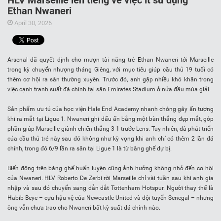
HLV Marseille lên tiếng về việc ít sử dụng
Ethan Nwaneri
April 30, 2026
Arsenal đã quyết định cho mượn tài năng trẻ Ethan Nwaneri tới Marseille
trong kỳ chuyển nhượng tháng Giêng, với mục tiêu giúp cầu thủ 19 tuổi có
thêm cơ hội ra sân thường xuyên. Trước đó, anh gặp nhiều khó khăn trong
việc cạnh tranh suất đá chính tại sân Emirates Stadium ở nửa đầu mùa giải.
Sản phẩm ưu tú của học viện Hale End Academy nhanh chóng gây ấn tượng
khi ra mắt tại Ligue 1. Nwaneri ghi dấu ấn bằng một bàn thắng đẹp mắt, góp
phần giúp Marseille giành chiến thắng 3-1 trước Lens. Tuy nhiên, đà phát triển
của cầu thủ trẻ này sau đó không như kỳ vọng khi anh chỉ có thêm 2 lần đá
chính, trong đó 6/9 lần ra sân tại Ligue 1 là từ băng ghế dự bị.
Biến động trên băng ghế huấn luyện cũng ảnh hưởng không nhỏ đến cơ hội
của Nwaneri. HLV Roberto De Zerbi rời Marseille chỉ vài tuần sau khi anh gia
nhập và sau đó chuyển sang dẫn dắt Tottenham Hotspur. Người thay thế là
Habib Beye – cựu hậu vệ của Newcastle United và đội tuyển Senegal – nhưng
ông vẫn chưa trao cho Nwaneri bất kỳ suất đá chính nào.