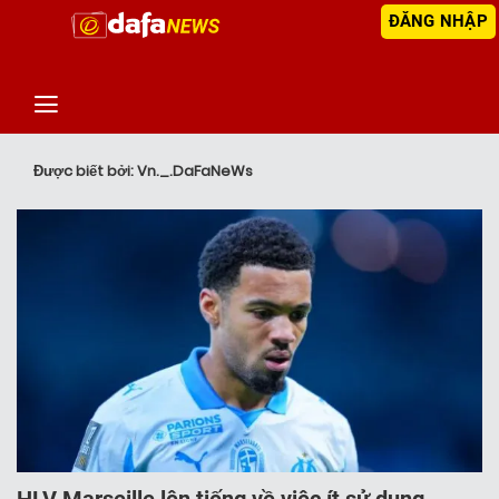
ĐĂNG NHẬP
‹
TIN MỚI NHẤT
Được biết bởi: Vn._.DaFaNeWs