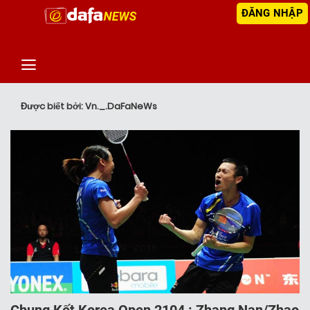
ĐĂNG NHẬP
‹
TIN MỚI NHẤT
Được biết bởi: Vn._.DaFaNeWs