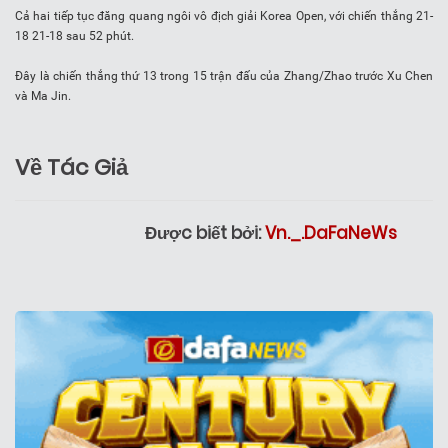
Cả hai tiếp tục đăng quang ngôi vô địch giải Korea Open, với chiến thắng 21-
18 21-18 sau 52 phút.
Đây là chiến thắng thứ 13 trong 15 trận đấu của Zhang/Zhao trước Xu Chen
và Ma Jin.
Về Tác Giả
Được biết bởi:
Vn._.DaFaNeWs