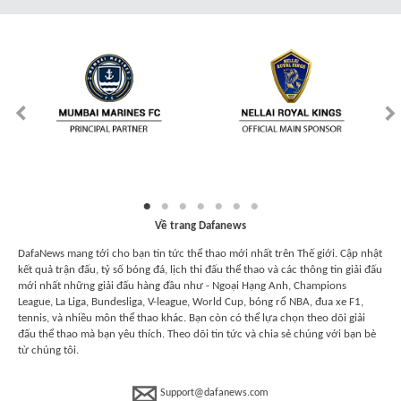
Về trang Dafanews
DafaNews mang tới cho bạn tin tức thể thao mới nhất trên Thế giới. Cập nhật
kết quả trận đấu, tỷ số bóng đá, lịch thi đấu thể thao và các thông tin giải đấu
mới nhất những giải đấu hàng đầu như - Ngoại Hạng Anh, Champions
League, La Liga, Bundesliga, V-league, World Cup, bóng rổ NBA, đua xe F1,
tennis, và nhiều môn thể thao khác. Bạn còn có thể lựa chọn theo dõi giải
đấu thể thao mà bạn yêu thích. Theo dõi tin tức và chia sẻ chúng với bạn bè
từ chúng tôi.
Support@dafanews.com